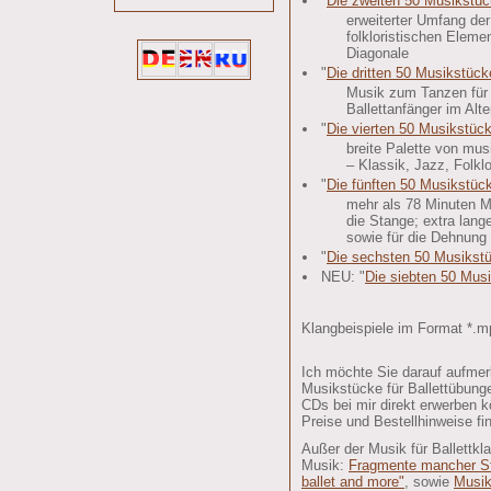
"
Die zweiten 50 Musikstüc
erweiterter Umfang der
folkloristischen Eleme
Diagonale
"
Die dritten 50 Musikstück
Musik zum Tanzen für d
Ballettanfänger im Alte
"
Die vierten 50 Musikstück
breite Palette von mu
– Klassik, Jazz, Folk
"
Die fünften 50 Musikstück
mehr als 78 Minuten Mu
die Stange; extra lang
sowie für die Dehnung
"
Die sechsten 50 Musikstü
NEU: "
Die siebten 50 Musi
Klangbeispiele im Format *.
Ich möchte Sie darauf aufme
Musikstücke für Ballettübung
CDs bei mir direkt erwerben k
Preise und Bestellhinweise fi
Außer der Musik für Ballettkl
Musik:
Fragmente mancher St
ballet and more"
, sowie
Musik