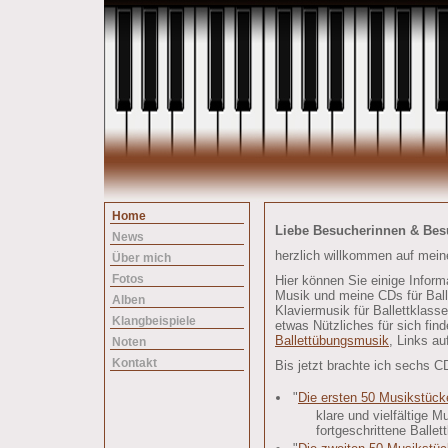
Home
Liebe Besucherinnen & Bes
News
herzlich willkommen auf mei
Über mich
Fotos
Hier können Sie einige Inform
Musik und meine CDs für Balle
Alben
Klaviermusik für Ballettklasse
Klangbeispiele
etwas Nützliches für sich fi
Ballettübungsmusik
, Links au
Noten
Kontakt
Bis jetzt brachte ich sechs C
"
Die ersten 50 Musikstücke
klare und vielfältige 
fortgeschrittene Balle